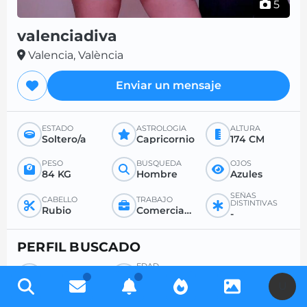
5
valenciadiva
Valencia, València
Enviar un mensaje
ESTADO
ASTROLOGÍA
ALTURA
Soltero/a
Capricornio
174 CM
PESO
BÚSQUEDA
OJOS
84 KG
Hombre
Azules
SEÑAS
CABELLO
TRABAJO
DISTINTIVAS
Rubio
Comerciante y asimilado/a
-
PERFIL BUSCADO
EDAD
BÚSQUEDA
DESEADA
Hombre
-
U