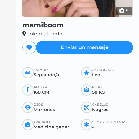
5
mamiboom
Toledo, Toledo
Enviar un mensaje
ESTADO
ASTROLOGÍA
Separado/a
Leo
ALTURA
PESO
168 CM
58 KG
OJOS
CABELLO
Marrones
Negros
TRABAJO
SEÑAS DISTINTIVAS
Medicina general o especializada
-