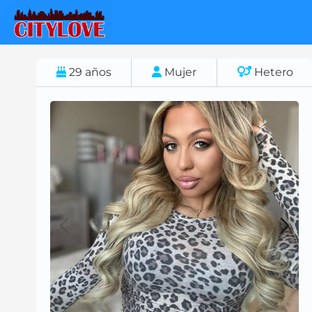
29
años
Mujer
Hetero