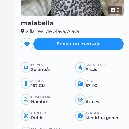
3
malabella
Villarreal de Ãlava, Álava
Enviar un mensaje
ESTADO
ASTROLOGÍA
Soltero/a
Piscis
ALTURA
PESO
167 CM
57 KG
BÚSQUEDA
OJOS
Hombre
Azules
CABELLO
TRABAJO
Rubio
Medicina general o especializada