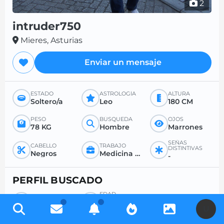
2
intruder750
Mieres, Asturias
Enviar un mensaje
ESTADO
ASTROLOGÍA
ALTURA
Soltero/a
Leo
180 CM
PESO
BÚSQUEDA
OJOS
78 KG
Hombre
Marrones
SEÑAS
CABELLO
TRABAJO
DISTINTIVAS
Negros
Medicina general o especializada
-
PERFIL BUSCADO
EDAD
BÚSQUEDA
DESEADA
Mujer
-
U