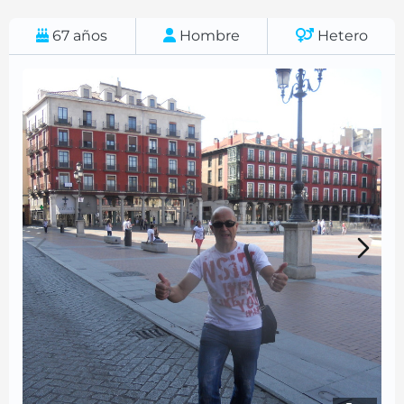
67
años
Hombre
Hetero