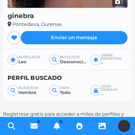
1
ginebra
Pontedeva, Ourense
Enviar un mensaje
SEÑAS
ASTROLOGÍA
BÚSQUEDA
DISTINTIVAS
Leo
Desconocido
-
PERFIL BUSCADO
EDAD
BÚSQUEDA
PARA
DESEADA
Hombre
Todo
-
Regístrese gratis para acceder a miles de perfiles y
aumente sus posibilidades de contacto
U
completando su descripción.