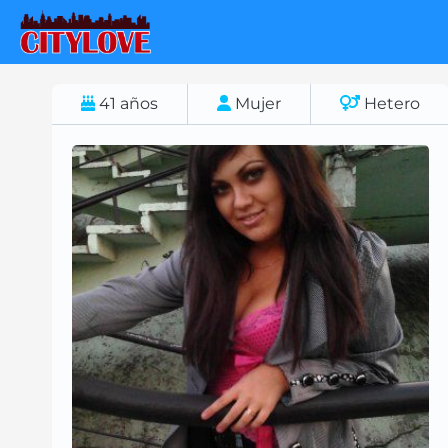
41
años
Mujer
Hetero