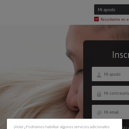
Recordarme en e
Insc
¡Hola! ¿Podríamos habilitar algunos servicios adicionales
Acepto las
CGU
y