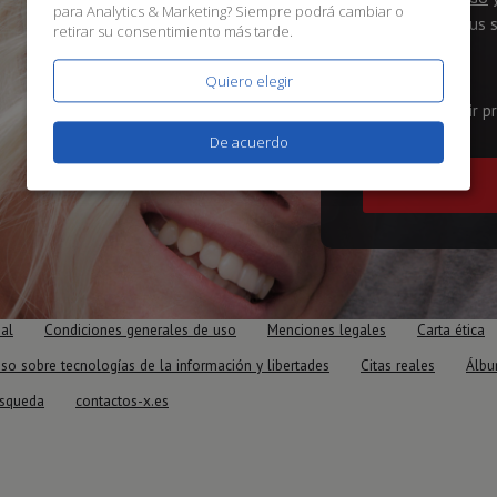
para
Analytics & Marketing
? Siempre podrá cambiar o
para recibir sus 
retirar su consentimiento más tarde.
18 años
Quiero elegir
Acepto recibir p
De acuerdo
ial
Condiciones generales de uso
Menciones legales
Carta ética
iso sobre tecnologías de la información y libertades
Citas reales
Álbu
squeda
contactos-x.es